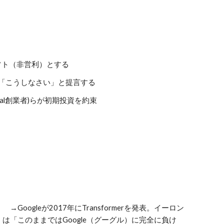
フト（非営利）とする
だけでなく「こうしなさい」と提言する
Pal創業者
)らが初期投資を約束
→Googleが2017年にTransformerを発表。イーロン
は「このままではGoogle（グーグル）に完全に負け