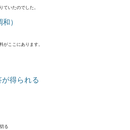
りていたのでした。
調和）
た資料がここにあります。
答が得られる
）
区切る