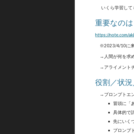
いくら学習して
重要なのは
https://note.com/a
※2023/4/1
→人間が何を求め
→アライメントチ
役割／状況
→プロンプトエン
冒頭に「
具体的で
先にいく
プロンプト