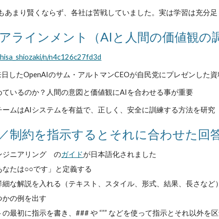
もあまり賢くならず、各社は苦戦していました。実は学習は充分足
アラインメント（AIと人間の価値観の
kihisa_shiozaki/n/n4c126c27fd3d
0に来日したOpenAIのサム・アルトマンCEOが自民党にプレゼンし
ているのか？人間の意図と価値観にAIを合わせる事が重要
ームはAIシステムを有益で、正しく、安全に訓練する方法を研究
／制約を指示するとそれに合わせた回
ジニアリング の
ガイド
が日本語化されました
あなたは○○です」と定義する
詳細な解説を入れる（テキスト、スタイル、形式、結果、長さなど
つかの例を出す
の最初に指示を書き、### や “”” などを使って指示とそれ以外を