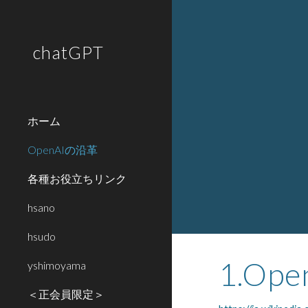
Sk
chatGPT
ホーム
OpenAIの沿革
各種お役立ちリンク
hsano
hsudo
1.Op
yshimoyama
＜正会員限定＞