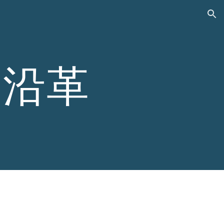
ion
の沿革