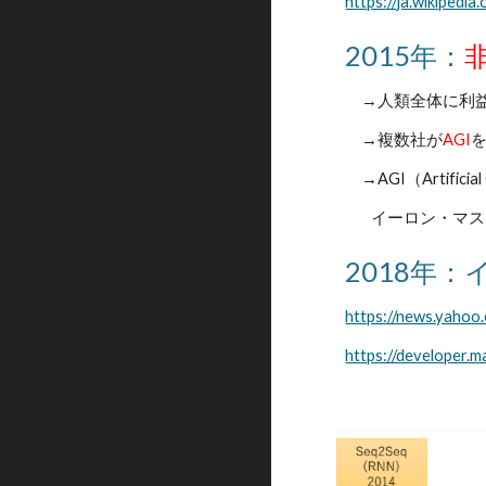
https://ja.wikipedia
2015年：
→人類全体に利益
→複数社が
AGI
→AGI（Artifi
イーロン・マス
2018年
https://news.yaho
https://developer.