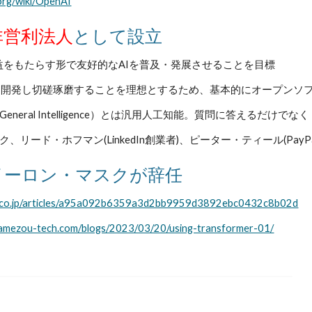
.org/wiki/OpenAI
非営利法人
として設立
をもたらす形で
友好的なAIを普及・発展させることを目標
を開発し切磋琢磨することを理想とするため、基本的にオープンソ
cial General Intelligence）とは汎用人工知能。質問に答える
ク、リード・ホフマン(
LinkedIn創業者
)、ピーター・ティール(
Pay
：イーロン・マスクが辞任
o.co.jp/articles/a95a092b6359a3d2bb9959d3892ebc0432c8b02d
mamezou-tech.com/blogs/2023/03/20/using-transformer-01/